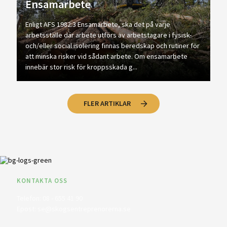
Ensamarbete
Enligt AFS 1982:3 Ensamarbete, ska det på varje
arbetsställe där arbete utförs av arbetstagare i fysisk-
och/eller social isolering finnas beredskap och rutiner för
att minska risker vid sådant arbete. Om ensamarbete
innebär stor risk för kroppsskada g...
FLER ARTIKLAR
KONTAKTA OSS
Telefon:
08 - 655 41 90
Epost:
se@skogsentreprenorerna.se