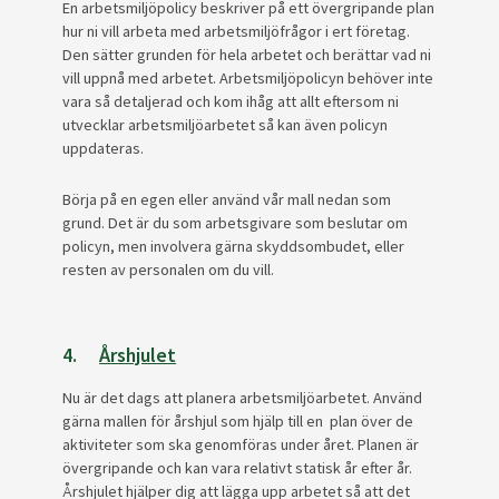
En arbetsmiljöpolicy beskriver på ett övergripande plan
hur ni vill arbeta med arbetsmiljöfrågor i ert företag.
Den sätter grunden för hela arbetet och berättar vad ni
vill uppnå med arbetet. Arbetsmiljöpolicyn behöver inte
vara så detaljerad och kom ihåg att allt eftersom ni
utvecklar arbetsmiljöarbetet så kan även policyn
uppdateras.
Börja på en egen eller använd vår mall nedan som
grund. Det är du som arbetsgivare som beslutar om
policyn, men involvera gärna skyddsombudet, eller
resten av personalen om du vill.
4.
Årshjulet
Nu är det dags att planera arbetsmiljöarbetet. Använd
gärna mallen för årshjul som hjälp till en plan över de
aktiviteter som ska genomföras under året. Planen är
övergripande och kan vara relativt statisk år efter år.
Årshjulet hjälper dig att lägga upp arbetet så att det