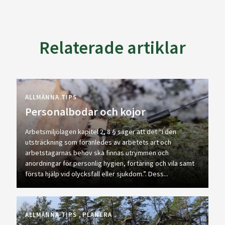
Relaterade artiklar
ALLMÄNNA TIPS
Personalbodar och kojor
Arbetsmiljölagen kapitel 2, 8 § säger att det “I den
utsträckning som föranledes av arbetets art och
arbetstagarnas behov ska finnas utrymmen och
anordningar för personlig hygien, förtäring och vila samt
första hjälp vid olycksfall eller sjukdom.”. Dess...
ALLMÄNNA TIPS
PLANERA