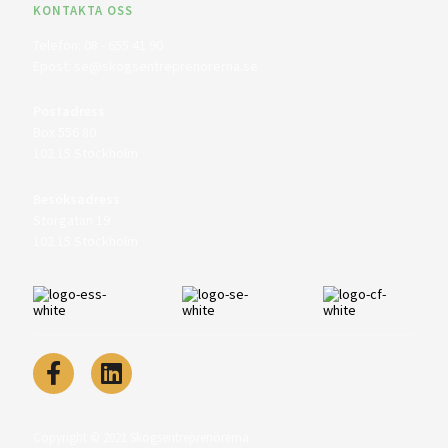
KONTAKTA OSS
Telefon:
08 - 655 41 90
Epost:
se@skogsentreprenorerna.se
Postadress
Box 556 80
102 15 Stockholm
Besöksadress
Storgatan 19
102 15 Stockholm
Copyright © 2021 Skogsentreprenörerna