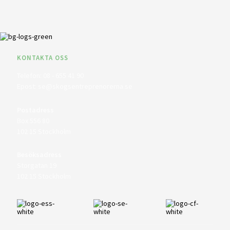
KONTAKTA OSS
Telefon:
08 - 655 41 90
Epost:
se@skogsentreprenorerna.se
Postadress
Box 556 80
102 15 Stockholm
Besöksadress
Storgatan 19
102 15 Stockholm