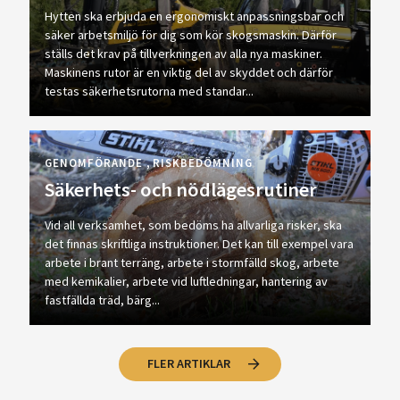
Hytten ska erbjuda en ergonomiskt anpassningsbar och
säker arbetsmiljö för dig som kör skogsmaskin. Därför
ställs det krav på tillverkningen av alla nya maskiner.
Maskinens rutor är en viktig del av skyddet och därför
testas säkerhetsrutorna med standar...
GENOMFÖRANDE
RISKBEDÖMNING
Säkerhets- och nödlägesrutiner
Vid all verksamhet, som bedöms ha allvarliga risker, ska
det finnas skriftliga instruktioner. Det kan till exempel vara
arbete i brant terräng, arbete i stormfälld skog, arbete
med kemikalier, arbete vid luftledningar, hantering av
fastfällda träd, bärg...
FLER ARTIKLAR