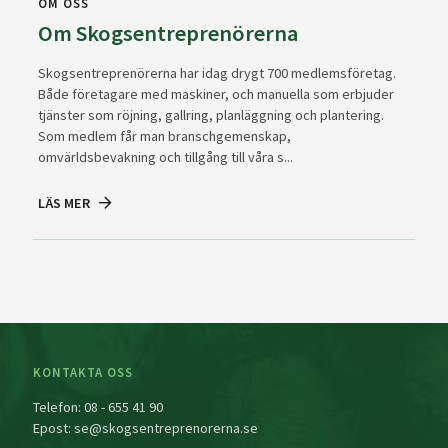
OM OSS
Om Skogsentreprenörerna
Skogsentreprenörerna har idag drygt 700 medlemsföretag.
Både företagare med maskiner, och manuella som erbjuder
tjänster som röjning, gallring, planläggning och plantering.
Som medlem får man branschgemenskap,
omvärldsbevakning och tillgång till våra s...
LÄS MER
KONTAKTA OSS
Telefon:
08 - 655 41 90
Epost:
se@skogsentreprenorerna.se